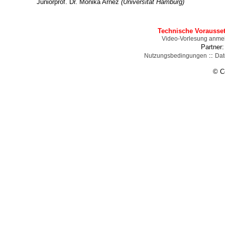
Juniorprof. Dr. Monika Arnez
(Universität Hamburg)
Technische Vorausse
Video-Vorlesung anme
Partner
::
Nutzungsbedingungen
Dat
© C