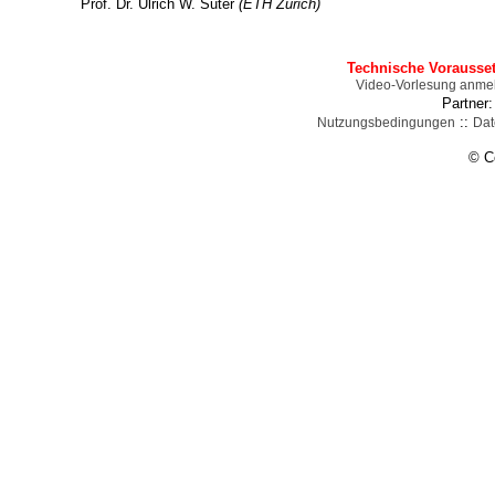
Prof. Dr. Ulrich W. Suter
(ETH Zürich)
Technische Vorausse
Video-Vorlesung anme
Partner
::
Nutzungsbedingungen
Dat
© C